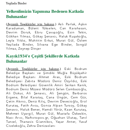
Yeşilada Binder
Yelkenlimizin Yapımına Bedenen Katkıda
Bulunanlar
Aslı Parlak, Aşkın
(Ayrıntılı Teşekkürler için bakınız
.)
Karaduman, Bülent Yükselen, Can Karahasan,
Devrim Doruk, Ebru Çavuşoğlu, Esin Tekin,
Gökhan Yılmaz, Gökay Şenavcı, Haluk Kuşakoğlu,
Leyla Yıldız, Muhittin Erkut, Murat Gül, Özlem
Yeşilada Binder, Silvana Ege Binder, Songül
Yılmaz, Zeynep Dinçer
Kayık1934'e Çeşitli Şekillerde Katkıda
Bulunanlar
Eski Bodrum
(Ayrıntılı Teşekkürler için bakınız
.)
Belediye Başkanı ve Şimdiki Muğla Büyükşehir
Belediye Başkanı Ahmet Aras, Eski Bodrum
Belediyesi Zabıta Müdürü Deniz Özyıldız, Eski
Bodrum Belediyesi Güvenlik Amiri Serkan Kanik,
Bodrum Deniz Müzesi Müdürü Selen Cambazoğlu,
Ali Dokur, Ali Şenavcı, Ali Şengün, Barbaros
Ergene, Bilal Karataş, Cana Üngün, Cem Gür,
Çetin Akıncı, Deniz Kılıç, Devrim Devecioğlu, Erol
Kurutaş, Fatih Avcu, Gonca Alpan Tursoy, Gökay
Şenavcı, Haluk Bener, Hamdi Yörür, Kaan Kurutaş,
Mehmet Uyargil, Murat Gül, Mustafa Özkeskin,
Nacı Arıcı, Naftotopos.gr, Oğuzhan Ulutaş, Tanıl
Tuncel, Thanasis Giannikos, Yaşar Anter, Yusuf
Civelekoğlu, Zehra Denizaslanı