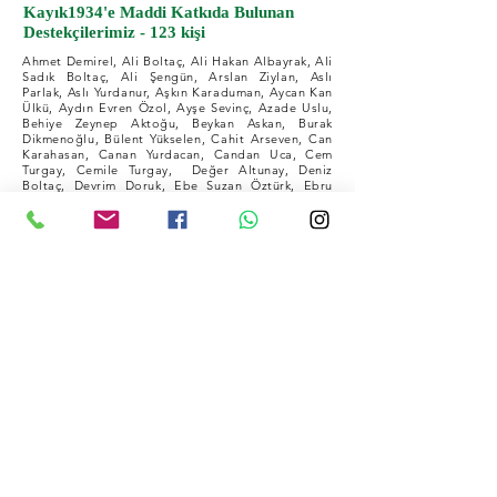
Kayık1934'e Maddi Katkıda Bulunan
Destekçilerimiz - 123 kişi
Ahmet Demirel, Ali Boltaç, Ali Hakan Albayrak, Ali
Sadık Boltaç, Ali Şengün, Arslan Ziylan, Aslı
Parlak, Aslı Yurdanur, Aşkın Karaduman, Aycan Kan
Ülkü, Aydın Evren Özol, Ayşe Sevinç, Azade Uslu,
Behiye Zeynep Aktoğu, Beykan Askan, Burak
Dikmenoğlu, Bülent Yükselen, Cahit Arseven, Can
Karahasan, Canan Yurdacan, Candan Uca, Cem
Turgay, Cemile Turgay, Değer Altunay, Deniz
Boltaç, Devrim Doruk, Ebe Suzan Öztürk, Ebru
Çavuşoğlu, Elif Özgen, Esma Doğan, Feyha Karslı,
Filiz Askan, Filiz Yavuz, Firuzan Güney, Fuat Aksun,
Füsun Bumin, Gamze Özer, Gizem Yurdanur, Gonca
Arayıcı, Gökay Şenavcı, Gökçe Altunay Solmaz,
Gökhan Kahraman, Gülin Demirok, Gürkan Güney,
Güzide Akkün, Haluk Bener, Halikarnaslı Çocuklar -
Zeytin Taneleri Kütüphanesi - Bodrum Kent
Kütüphanesi, Haluk Kuşakoğlu, Handan Karakaş,
Hüseyin Peker, Ilgaz Doğrul, İpek Boltaç, İsmail
Doğan, İştar Gözaydın Savaşır, Jale Alpay, Jale
Pasinli, Kaan Kurutaş, Kadiroğlu Salih Öztürk,
Kebire Yıldız, Lale Ak, Lale Ferenc Smekal, Leyla
Yıldız, Livio Manzini, Marion Feildel, Matthias
Müller Senti, Mehmet Kütükoğlu, Mehmet Uyargil,
Metin Göncü, Metin Hekimoğlu, Murat Gül, Murat
Necioğlu, Murat Özkan, Mustafa Cem, Mustafa
Paşalı, Mübeccel Yalçın, Müjgan Bener, Nazan
Kemal Gökcan, Necibe Öztürk, Nesip Tolun, Nil
Tütüncü, Nuran Akkılıç, Oğuzhan Ulutaş, Olcay
Özgül, Osman Can Özcanlı, Osman Özkan, Oya