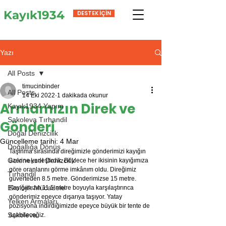
Kayık1934
DESTEK İÇİN
Yazı
All Posts
timucinbinder
All Posts
14 Eki 2022
1 dakikada okunur
Armamızın Direk ve
Kayık1934 Yapım
Sakoleva Tırhandil
Gönderi
Doğal Denizcilik
Güncelleme tarihi:
4 Mar
Doğallığa Dönüş
Taşınma sırasında direğimizle gönderimizi kayığın 
Geleneksel Denizcilik
üzerine yerleştirdik. Böylece her ikisinin kayığımıza 
göre oranlarını görme imkânım oldu. Direğimiz 
Tırhandil
güverteden 8.5 metre. Gönderimizse 15 metre. 
Ekolojik Mücadele
Kayığımızın 11.5 metre boyuyla karşılaştırınca 
gönderimiz epeyce dışarıya taşıyor. Yatay 
Yelken Armaları
pozisyona indirdiğimizde epeyce büyük bir tente de 
Sakoleva
açabileceğiz.