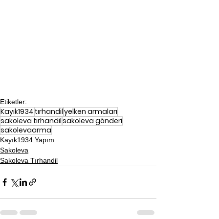
Etiketler:
Kayık1934
tırhandil
yelken armaları
sakoleva tırhandil
sakoleva gönderi
sakolevaarma
Kayık1934 Yapım
Sakoleva
Sakoleva Tırhandil