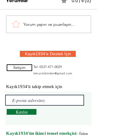
Yorumlar
0.0 / 5 (0)
Yorum yapın ve puanlayın...
Kayık Bitiyor da Deniz
Buraya Getir
de Bitiyor Sanki
Bile...
Kayık1934'e Destek İçin
Tel:
0537-471-0029
İletişim
timucinbinder@gmail.com
Kayık1934'ü takip etmek için
Katılın
Kayık1934'ün ikinci temel emekçisi:
Özlem