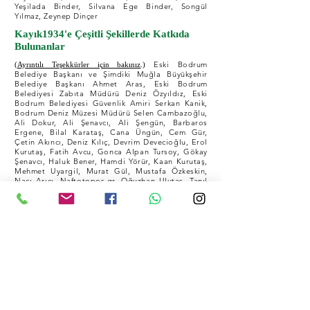
Yeşilada Binder, Silvana Ege Binder, Songül
Yılmaz, Zeynep Dinçer
Kayık1934'e Çeşitli Şekillerde Katkıda
Bulunanlar
Eski Bodrum
(Ayrıntılı Teşekkürler için bakınız
.)
Belediye Başkanı ve Şimdiki Muğla Büyükşehir
Belediye Başkanı Ahmet Aras, Eski Bodrum
Belediyesi Zabıta Müdürü Deniz Özyıldız, Eski
Bodrum Belediyesi Güvenlik Amiri Serkan Kanik,
Bodrum Deniz Müzesi Müdürü Selen Cambazoğlu,
Ali Dokur, Ali Şenavcı, Ali Şengün, Barbaros
Ergene, Bilal Karataş, Cana Üngün, Cem Gür,
Çetin Akıncı, Deniz Kılıç, Devrim Devecioğlu, Erol
Kurutaş, Fatih Avcu, Gonca Alpan Tursoy, Gökay
Şenavcı, Haluk Bener, Hamdi Yörür, Kaan Kurutaş,
Mehmet Uyargil, Murat Gül, Mustafa Özkeskin,
Nacı Arıcı, Naftotopos.gr, Oğuzhan Ulutaş, Tanıl
Tuncel, Thanasis Giannikos, Yaşar Anter, Yusuf
Civelekoğlu, Zehra Denizaslanı
Kayık1934'e Maddi Katkıda Bulunan
Destekçilerimiz - 123 kişi
Ahmet Demirel, Ali Boltaç, Ali Hakan Albayrak, Ali
Sadık Boltaç, Ali Şengün, Arslan Ziylan, Aslı
Parlak, Aslı Yurdanur, Aşkın Karaduman, Aycan Kan
Ülkü, Aydın Evren Özol, Ayşe Sevinç, Azade Uslu,
Behiye Zeynep Aktoğu, Beykan Askan, Burak
Dikmenoğlu, Bülent Yükselen, Cahit Arseven, Can
Karahasan, Canan Yurdacan, Candan Uca, Cem