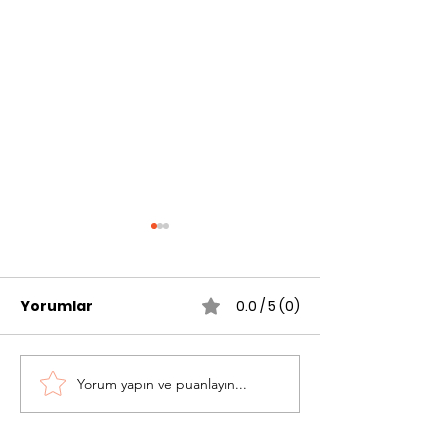
Yorumlar
0.0 / 5 (0)
Yorum yapın ve puanlayın...
Nasıl bir yelkenli
Yerel Denizcil
yapıyorum? Merak ve
Kapitalist
Cesaretin Yelkenlisi
Denizcilikten 