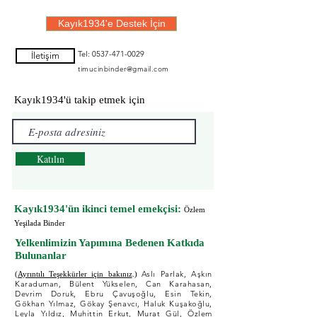
Koruyacağız?
Kayık1934'e Destek İçin
Tel:
0537-471-0029
İletişim
timucinbinder@gmail.com
Kayık1934'ü takip etmek için
Katılın
Kayık1934'ün ikinci temel emekçisi:
Özlem
Yeşilada Binder
Yelkenlimizin Yapımına Bedenen Katkıda
Bulunanlar
Aslı Parlak, Aşkın
(Ayrıntılı Teşekkürler için bakınız
.)
Karaduman, Bülent Yükselen, Can Karahasan,
Devrim Doruk, Ebru Çavuşoğlu, Esin Tekin,
Gökhan Yılmaz, Gökay Şenavcı, Haluk Kuşakoğlu,
Leyla Yıldız, Muhittin Erkut, Murat Gül, Özlem