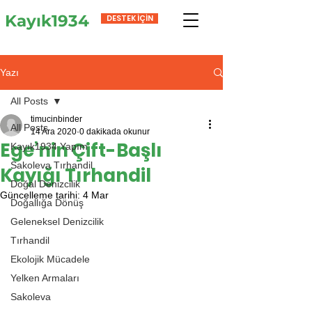
Kayık1934
DESTEK İÇİN
Yazı
All Posts
timucinbinder
All Posts
14 Ara 2020
0 dakikada okunur
Ege’nin Çift-Başlı
Kayık1934 Yapım
Sakoleva Tırhandil
Kayığı Tırhandil
Doğal Denizcilik
Güncelleme tarihi:
4 Mar
Doğallığa Dönüş
Geleneksel Denizcilik
Tırhandil
Ekolojik Mücadele
Yelken Armaları
Sakoleva