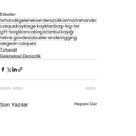
Etiketler:
tırhandil
geleneksel denizcilik
arma
trehandiri
caique
kayık
ege kayıkları
başı-kıçı-bir
çift-başlı
kancabaş
istanbul kayığı
tekne gövdesi
double-ender
rigging
aegean caiques
Tırhandil
Geleneksel Denizcilik
Hepsini Gör
Son Yazılar