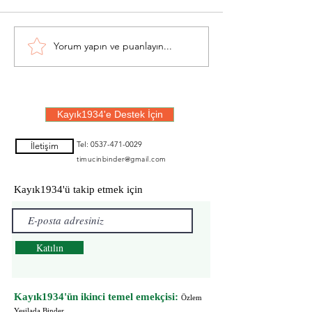
Yorum yapın ve puanlayın...
Kayık Bitiyor da Deniz
Buraya Getir
de Bitiyor Sanki
Bile...
Kayık1934'e Destek İçin
Tel:
0537-471-0029
İletişim
timucinbinder@gmail.com
Kayık1934'ü takip etmek için
Katılın
Kayık1934'ün ikinci temel emekçisi:
Özlem
Yeşilada Binder