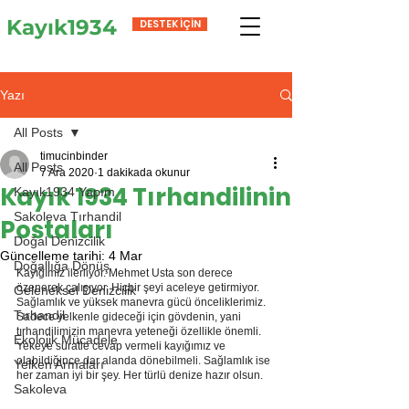
Kayık1934
DESTEK İÇİN
Yazı
All Posts
timucinbinder
All Posts
7 Ara 2020
1 dakikada okunur
Kayık 1934 Tırhandilinin
Kayık1934 Yapım
Sakoleva Tırhandil
Postaları
Doğal Denizcilik
Güncelleme tarihi:
4 Mar
Doğallığa Dönüş
Kayığımız ilerliyor. Mehmet Usta son derece 
özenerek çalışıyor. Hiçbir şeyi aceleye getirmiyor. 
Geleneksel Denizcilik
Sağlamlık ve yüksek manevra gücü önceliklerimiz. 
Tırhandil
Sadece yelkenle gideceği için gövdenin, yani 
tırhandilimizin manevra yeteneği özellikle önemli. 
Ekolojik Mücadele
Yekeye süratle cevap vermeli kayığımız ve 
olabildiğince dar alanda dönebilmeli. Sağlamlık ise 
Yelken Armaları
her zaman iyi bir şey. Her türlü denize hazır olsun.
Sakoleva