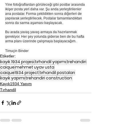
Yine fotoğraflardan görüleceği gibi postlar arasında 
ikişer posta yeri daha var. Şu anda yerleştirilenler 
ana postalar. Forma çekildikten sonra diğerleri de 
yapılarak yerleştirilecek. Postalar tamamlandıktan 
sonra da sarma aşaması başlayacak.
Bu arada yavaş yavaş armaya da hazırlanmak 
gerekiyor. Her şey yolunda giderse ben de bu hafta 
arma planı üzerinde çalışmaya başlayacağım.
Timuçin Binder
Etiketler:
kayık 1934 projesi
tırhandil yapımı
trehandiri
caique
mehmet uyav usta
caique1934 project
tırhandil postaları
kayık yapımı
trehandiri construction
Kayık1934 Yapım
Tırhandil