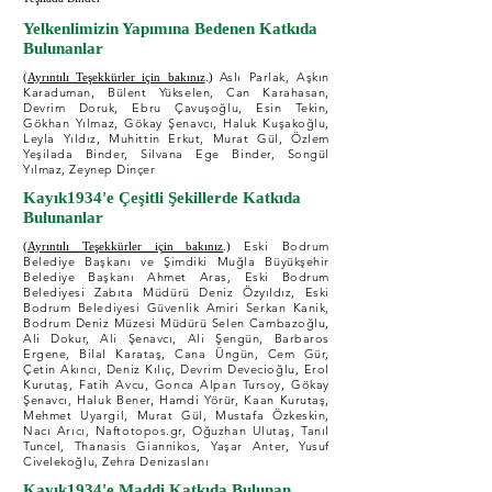
Yelkenlimizin Yapımına Bedenen Katkıda
Bulunanlar
Aslı Parlak, Aşkın
(Ayrıntılı Teşekkürler için bakınız
.)
Karaduman, Bülent Yükselen, Can Karahasan,
Devrim Doruk, Ebru Çavuşoğlu, Esin Tekin,
Gökhan Yılmaz, Gökay Şenavcı, Haluk Kuşakoğlu,
Leyla Yıldız, Muhittin Erkut, Murat Gül, Özlem
Yeşilada Binder, Silvana Ege Binder, Songül
Yılmaz, Zeynep Dinçer
Kayık1934'e Çeşitli Şekillerde Katkıda
Bulunanlar
Eski Bodrum
(Ayrıntılı Teşekkürler için bakınız
.)
Belediye Başkanı ve Şimdiki Muğla Büyükşehir
Belediye Başkanı Ahmet Aras, Eski Bodrum
Belediyesi Zabıta Müdürü Deniz Özyıldız, Eski
Bodrum Belediyesi Güvenlik Amiri Serkan Kanik,
Bodrum Deniz Müzesi Müdürü Selen Cambazoğlu,
Ali Dokur, Ali Şenavcı, Ali Şengün, Barbaros
Ergene, Bilal Karataş, Cana Üngün, Cem Gür,
Çetin Akıncı, Deniz Kılıç, Devrim Devecioğlu, Erol
Kurutaş, Fatih Avcu, Gonca Alpan Tursoy, Gökay
Şenavcı, Haluk Bener, Hamdi Yörür, Kaan Kurutaş,
Mehmet Uyargil, Murat Gül, Mustafa Özkeskin,
Nacı Arıcı, Naftotopos.gr, Oğuzhan Ulutaş, Tanıl
Tuncel, Thanasis Giannikos, Yaşar Anter, Yusuf
Civelekoğlu, Zehra Denizaslanı
Kayık1934'e Maddi Katkıda Bulunan