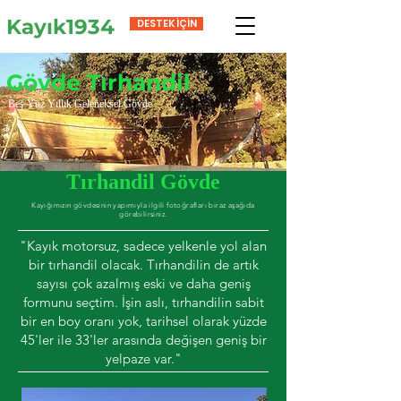
Kayık1934
DESTEK İÇİN
Gövde Tırhandil
Beş Yüz Yıllık Geleneksel Gövde
Tırhandil Gövde
Kayığımızın gövdesinin yapımıyla ilgili fotoğrafları biraz aşağıda
görebilirsiniz.
"Kayık motorsuz, sadece yelkenle yol alan
bir tırhandil olacak. Tırhandilin de artık
sayısı çok azalmış eski ve daha geniş
formunu seçtim. İşin aslı, tırhandilin sabit
bir en boy oranı yok, tarihsel olarak yüzde
45'ler ile 33'ler arasında değişen geniş bir
yelpaze var."