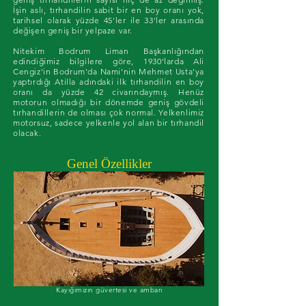
İşin aslı, tırhandilin sabit bir en boy oranı yok,
tarihsel olarak yüzde 45'ler ile 33'ler arasında
değişen geniş bir yelpaze var.
Nitekim Bodrum Liman Başkanlığından
edindiğimiz bilgilere göre, 1930'larda Ali
Cengiz'in Bodrum'da Nami’nin Mehmet Usta’ya
yaptırdığı Atilla adındaki ilk tırhandilin en boy
oranı da yüzde 42 civarındaymış. Henüz
motorun olmadığı bir dönemde geniş gövdeli
tırhandillerin de olması çok normal. Yelkenlimiz
motorsuz, sadece yelkenle yol alan bir tırhandil
olacak.
Genel Özellikler
Kayığımızın güvertesi ve ambarı