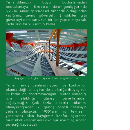
Tırhandilimizin boyu bodoslamadan
bodoslamaya 11.5 m ve eni de en geniş yerinde
5.25 m. Amaç geleneksel tırhandil olduğundan
kayığımız geniş güverteli. Şimdikiler gibi
güverteyi daraltan uzun bir üst yapı olmayacak.
Kıçta kısa bir yükselti o kadar.
Kayığımızın kıçtan başa ambarının görünümü
Tamam, eskiyi canlandırıyorum ve konfor ön
planda değil ama yine de elektriğe ihtiyaç var.
O kadar da abartmayacağım. Motor olmadığı
için elektriği güneş panellerinden
sağlayacağız. Çok fazla elektrik tüketimi
olmayacağından iki güneş paneli fazlasıyla
yeterli olacaktır. ​
1930’ların iş teknesini
yansıtacak olan kayığımız konfor açısından
biraz ilkel kalacak ama ekolojik uyum açısından
bu açığı kapatacak.