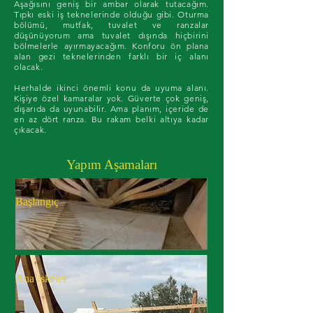
Aşağısını geniş bir ambar olarak tutacağım.
Tıpkı eski iş teknelerinde olduğu gibi. Oturma
bölümü, mutfak, tuvalet ve ranzalar
düşünüyorum ama tuvalet dışında hiçbirini
bölmelerle ayırmayacağım. Konforu ön plana
alan gezi teknelerinden farklı bir iç alanı
olacak.
Herhalde ikinci önemli konu da uyuma alanı.
Kişiye özel kamaralar yok. Güverte çok geniş,
dışarıda da uyunabilir. Ama planım, içeride de
en az dört ranza. Bu rakam belki altıya kadar
çıkacak.
Yapım Aşamaları
Başlangıç
Ana İskelet