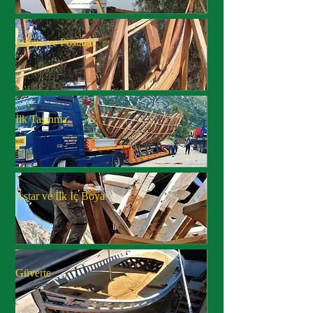
Forma ve Postalar
İlk Taşınma
Astar ve İlk İç Boya
Güverte