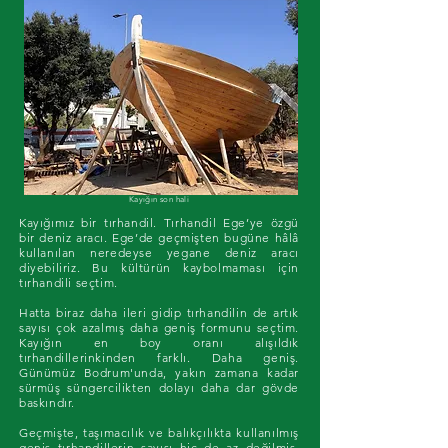
Kayığın son hali
Kayığımız bir tırhandil. Tırhandil Ege’ye özgü
bir deniz aracı. Ege’de geçmişten bugüne hâlâ
kullanılan neredeyse yegane deniz aracı
diyebiliriz. Bu kültürün kaybolmaması için
tırhandili seçtim.
Hatta biraz daha ileri gidip tırhandilin de artık
sayısı çok azalmış daha geniş formunu seçtim.
Kayığın en boy oranı alışıldık
tırhandillerinkinden farklı. Daha geniş.
Günümüz Bodrum'unda, yakın zamana kadar
sürmüş süngercilikten dolayı daha dar gövde
baskındır.
Geçmişte, taşımacılık ve balıkçılıkta kullanılmış
geniş tırhandillerin sayısı hiç de az değilmiş.