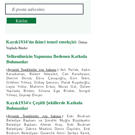
Katılın
Kayık1934'ün ikinci temel emekçisi:
Özlem
Yeşilada Binder
Yelkenlimizin Yapımına Bedenen Katkıda
Bulunanlar
Aslı Parlak, Aşkın
(Ayrıntılı Teşekkürler için bakınız
.)
Karaduman, Bülent Yükselen, Can Karahasan,
Devrim Doruk, Ebru Çavuşoğlu, Esin Tekin,
Gökhan Yılmaz, Gökay Şenavcı, Haluk Kuşakoğlu,
Leyla Yıldız, Muhittin Erkut, Murat Gül, Özlem
Yeşilada Binder, Silvana Ege Binder, Songül
Yılmaz, Zeynep Dinçer
Kayık1934'e Çeşitli Şekillerde Katkıda
Bulunanlar
Eski Bodrum
(Ayrıntılı Teşekkürler için bakınız
.)
Belediye Başkanı ve Şimdiki Muğla Büyükşehir
Belediye Başkanı Ahmet Aras, Eski Bodrum
Belediyesi Zabıta Müdürü Deniz Özyıldız, Eski
Bodrum Belediyesi Güvenlik Amiri Serkan Kanik,