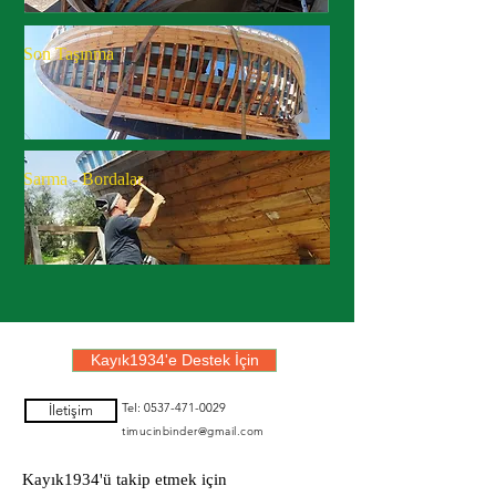
Son Taşınma
Sarma - Bordalar
Kayık1934'e Destek İçin
Tel:
0537-471-0029
İletişim
timucinbinder@gmail.com
Kayık1934'ü takip etmek için